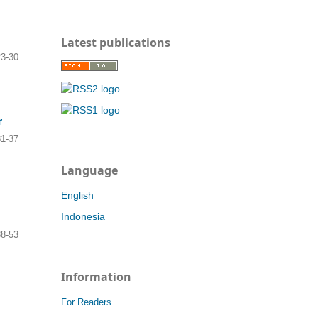
Latest publications
23-30
r
31-37
Language
English
Indonesia
38-53
Information
For Readers