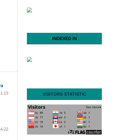
INDEXED IN
wa
1-13
VISITORS STATISTIC
14-22