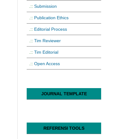
.::
Submission
.::
Publication Ethics
.::
Editorial Process
.::
Tim Reviewer
.::
Tim Editorial
.::
Open Access
JOURNAL TEMPLATE
REFERENSI TOOLS