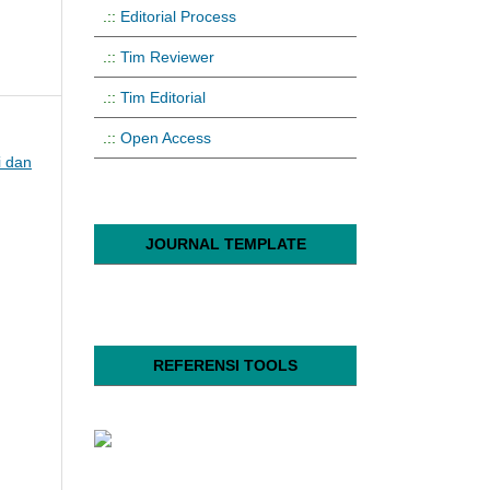
.::
Editorial Process
.::
Tim Reviewer
.::
Tim Editorial
.::
Open Access
i dan
JOURNAL TEMPLATE
REFERENSI TOOLS