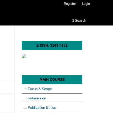
Register
Login
Search
E-ISSN: 3163-4672
MAIN COURSE
.::
Focus & Scope
.::
Submission
.::
Publication Ethics