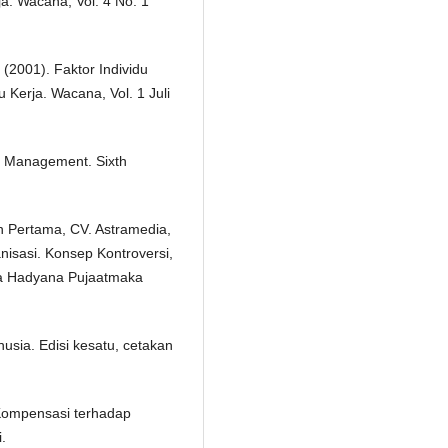
a. Wacana, Vol. 4 No. 1
2001). Faktor Individu
Kerja. Wacana, Vol. 1 Juli
 Management. Sixth
n Pertama, CV. Astramedia,
nisasi. Konsep Kontroversi,
hasa Hadyana Pujaatmaka
sia. Edisi kesatu, cetakan
Kompensasi terhadap
.