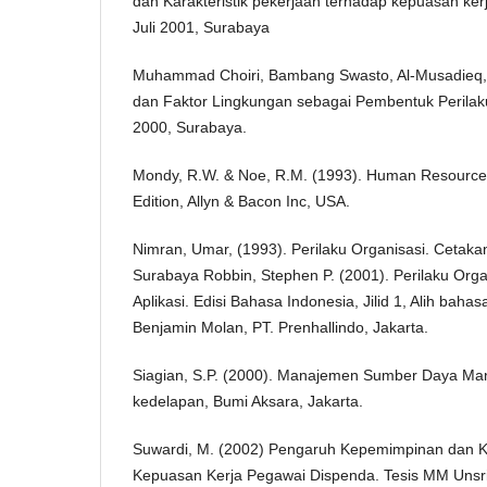
dan Karakteristik pekerjaan terhadap kepuasan kerj
Juli 2001, Surabaya
Muhammad Choiri, Bambang Swasto, Al-Musadieq, (
dan Faktor Lingkungan sebagai Pembentuk Perilaku 
2000, Surabaya.
Mondy, R.W. & Noe, R.M. (1993). Human Resource
Edition, Allyn & Bacon Inc, USA.
Nimran, Umar, (1993). Perilaku Organisasi. Cetaka
Surabaya Robbin, Stephen P. (2001). Perilaku Orga
Aplikasi. Edisi Bahasa Indonesia, Jilid 1, Alih ba
Benjamin Molan, PT. Prenhallindo, Jakarta.
Siagian, S.P. (2000). Manajemen Sumber Daya Manu
kedelapan, Bumi Aksara, Jakarta.
Suwardi, M. (2002) Pengaruh Kepemimpinan dan 
Kepuasan Kerja Pegawai Dispenda. Tesis MM Unsri