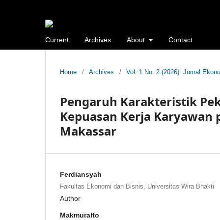
Current
Archives
About
Contact
Home
/
Archives
/
Vol. 1 No. 2 (2026): Jurnal Ekon
Pengaruh Karakteristik Pe
Kepuasan Kerja Karyawan p
Makassar
Ferdiansyah
Fakultas Ekonomi dan Bisnis, Universitas Wira Bhakti
Author
Makmuralto