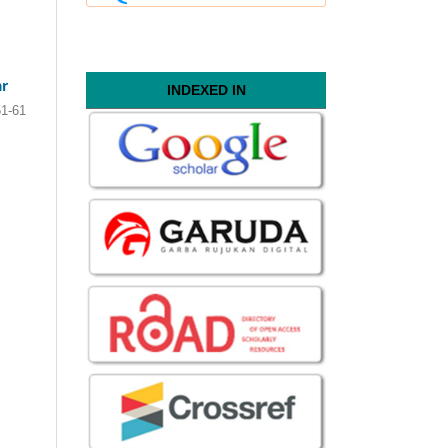
ar
INDEXED IN
51-61