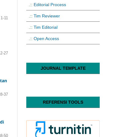
.::
Editorial Process
.::
Tim Reviewer
1-11
.::
Tim Editorial
.::
Open Access
12-27
JOURNAL TEMPLATE
atan
28-37
REFERENSI TOOLS
di
38-50