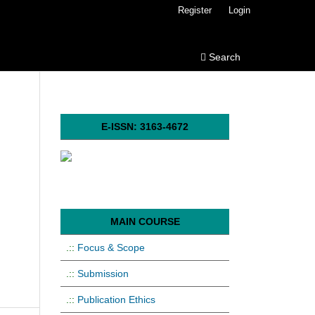
Register
Login
Search
E-ISSN: 3163-4672
MAIN COURSE
.::
Focus & Scope
.::
Submission
.::
Publication Ethics